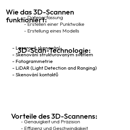
Wie das 3D-Scannen
- Datenerfassung
funktioniert:
- Erstellen einer Punktwolke
- Erstellung eines Modells
- Laserové skenování
3D-Scan-Technologie:
- Skenování strukturovaným světlem
- Fotogrammetrie
- LiDAR (Light Detection and Ranging)
- Skenování kontaktů
Vorteile des 3D-Scannens:
- Genauigkeit und Präzision
- Effizienz und Geschwindigkeit