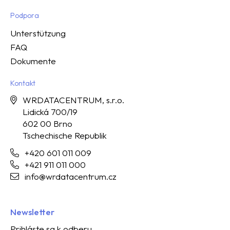
Podpora
Unterstützung
FAQ
Dokumente
Kontakt
WRDATACENTRUM, s.r.o.
Lidická 700/19
602 00 Brno
Tschechische Republik
+420 601 011 009
+421 911 011 000
info@wrdatacentrum.cz
Newsletter
Prihláste sa k odberu.