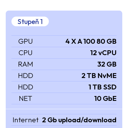
Stupeň 1
GPU
4 X A 100 80 GB
CPU
12 vCPU
RAM
32 GB
HDD
2 TB NvME
HDD
1 TB SSD
NET
10 GbE
Internet
2 Gb upload/download