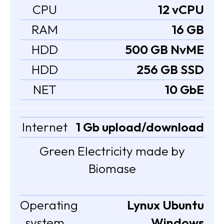
CPU
12 vCPU
RAM
16 GB
HDD
500 GB NvME
HDD
256 GB SSD
NET
10 GbE
Internet
1 Gb upload/download
Green Electricity made by
Biomase
Operating
Lynux Ubuntu
system
Windows