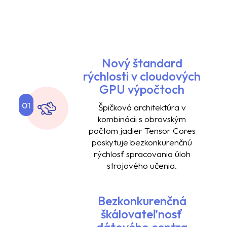
Chcete okamžite nasadiť vysoko
výkonný Nvidia Cloud – GPU?
Nový štandard
rýchlosti v cloudových
GPU výpočtoch
01
Špičková architektúra v
kombinácii s obrovským
počtom jadier Tensor Cores
poskytuje bezkonkurenčnú
rýchlosť spracovania úloh
strojového učenia.
Bezkonkurenčná
škálovateľnosť
dátového centra