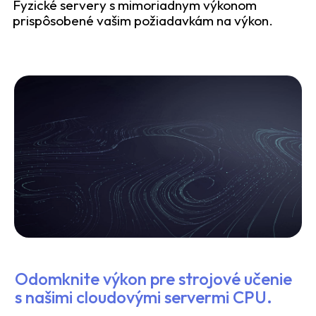
Fyzické servery s mimoriadnym výkonom
prispôsobené vašim požiadavkám na výkon.
Odomknite výkon pre strojové učenie
s našimi cloudovými servermi CPU.