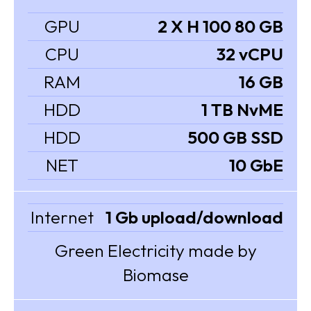
GPU
2 X H 100 80 GB
CPU
32 vCPU
RAM
16 GB
HDD
1 TB NvME
HDD
500 GB SSD
NET
10 GbE
Internet
1 Gb upload/download
Green Electricity made by
Biomase