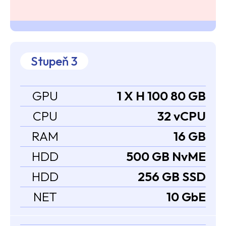
Stupeň 3
GPU
1 X H 100 80 GB
CPU
32 vCPU
RAM
16 GB
HDD
500 GB NvME
HDD
256 GB SSD
NET
10 GbE