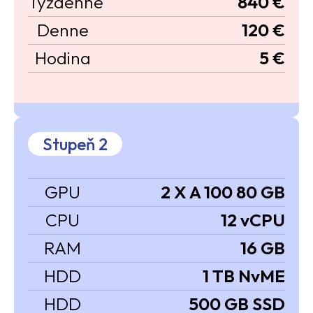
Týždenne
840 €
Denne
120 €
Hodina
5 €
Stupeň 2
GPU
2 X A 100 80 GB
CPU
12 vCPU
RAM
16 GB
HDD
1 TB NvME
HDD
500 GB SSD