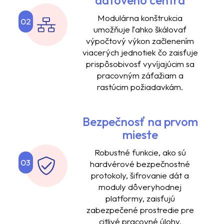
Modulárna konštrukcia
02
umožňuje ľahko škálovať
výpočtový výkon začlenením
viacerých jednotiek čo zaisťuje
prispôsobivosť vyvíjajúcim sa
pracovným záťažiam a
rastúcim požiadavkám.
Bezpečnosť na prvom
mieste
Robustné funkcie, ako sú
03
hardvérové ​​bezpečnostné
protokoly, šifrovanie dát a
moduly dôveryhodnej
platformy, zaisťujú
zabezpečené prostredie pre
citlivé pracovné úlohy.