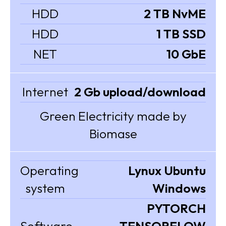
HDD
2 TB NvME
HDD
1 TB SSD
NET
10 GbE
Internet
2 Gb upload/download
Green Electricity made by
Biomase
Operating
Lynux Ubuntu
system
Windows
PYTORCH
Software
TENSORFLOW