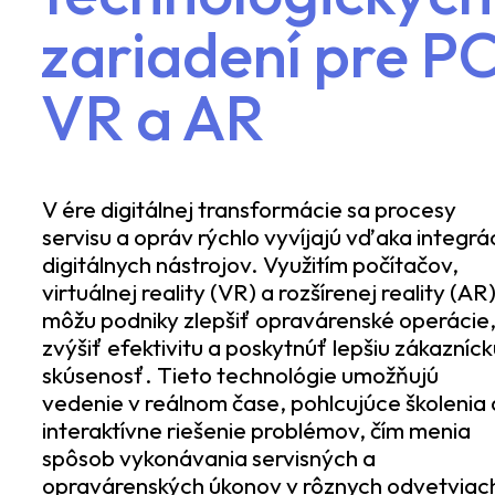
zariadení pre PC
VR a AR
V ére digitálnej transformácie sa procesy
servisu a opráv rýchlo vyvíjajú vďaka integrác
digitálnych nástrojov. Využitím počítačov,
virtuálnej reality (VR) a rozšírenej reality (AR
môžu podniky zlepšiť opravárenské operácie
zvýšiť efektivitu a poskytnúť lepšiu zákazníc
skúsenosť. Tieto technológie umožňujú
vedenie v reálnom čase, pohlcujúce školenia 
interaktívne riešenie problémov, čím menia
spôsob vykonávania servisných a
opravárenských úkonov v rôznych odvetviac