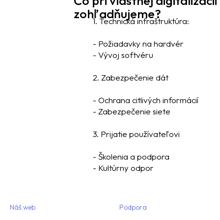
Čo pri vlastnej digitalizácii
zohľadňujeme?
1. Technická infraštruktúra:
- Požiadavky na hardvér
- Vývoj softvéru
2. Zabezpečenie dát
- Ochrana citlivých informácií
- Zabezpečenie siete
3. Prijatie používateľovi
- Školenia a podpora
- Kultúrny odpor
Náš web
Podpora