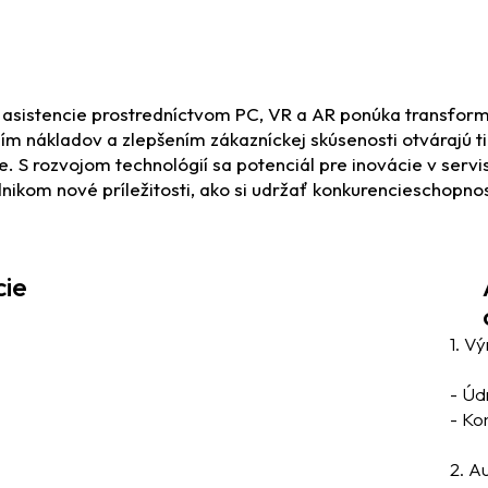
ej asistencie prostredníctvom PC, VR a AR ponúka transfo
ním nákladov a zlepšením zákazníckej skúsenosti otvárajú t
ke. S rozvojom technológií sa potenciál pre inovácie v ser
dnikom nové príležitosti, ako si udržať konkurencieschopno
cie
1. V
- Úd
- Kon
2. A