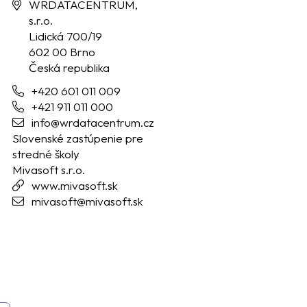
WRDATACENTRUM,
s.r.o.
Lidická 700/19
602 00 Brno
Česká republika
+420 601 011 009
+421 911 011 000
info@wrdatacentrum.cz
Slovenské zastúpenie pre
stredné školy
Mivasoft s.r.o.
www.mivasoft.sk
mivasoft@mivasoft.sk