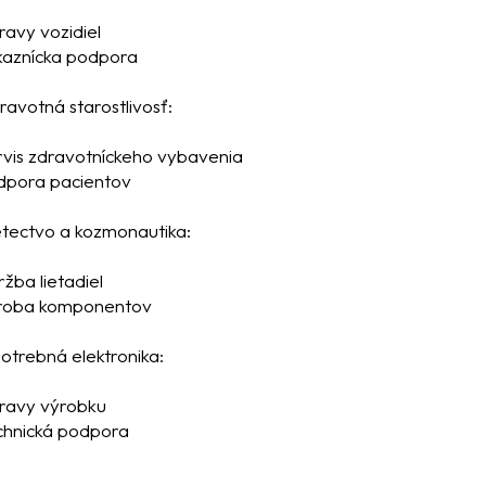
ravy vozidiel
kaznícka podpora
dravotná starostlivosť:
rvis zdravotníckeho vybavenia
dpora pacientov
etectvo a kozmonautika:
ržba lietadiel
roba komponentov
potrebná elektronika:
ravy výrobku
chnická podpora