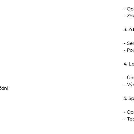
- Op
- Zá
3. Z
- Se
- Po
4. L
- Úd
- Vý
ždni
5. S
- Op
- Te