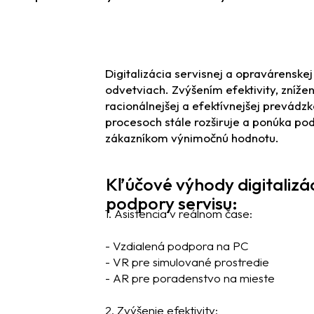
Digitalizácia servisnej a opravárensk
odvetviach. Zvýšením efektivity, zníže
racionálnejšej a efektívnejšej prevádz
procesoch stále rozširuje a ponúka po
zákazníkom výnimočnú hodnotu.
Kľúčové výhody digitalizá
podpory servisu:
1. Asistencia v reálnom čase:
- Vzdialená podpora na PC
- VR pre simulované prostredie
- AR pre poradenstvo na mieste
2. Zvýšenie efektivity: