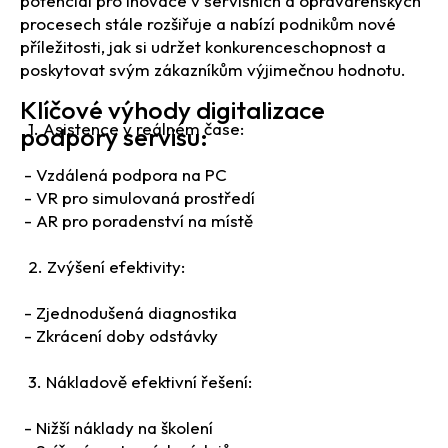
potenciál pro inovace v servisních a opravárenských
procesech stále rozšiřuje a nabízí podnikům nové
příležitosti, jak si udržet konkurenceschopnost a
poskytovat svým zákazníkům výjimečnou hodnotu.
Klíčové výhody digitalizace
1. Asistence v reálném čase:
podpory servisu:
- Vzdálená podpora na PC
- VR pro simulovaná prostředí
- AR pro poradenství na místě
2. Zvýšení efektivity:
- Zjednodušená diagnostika
- Zkrácení doby odstávky
3. Nákladově efektivní řešení:
- Nižší náklady na školení