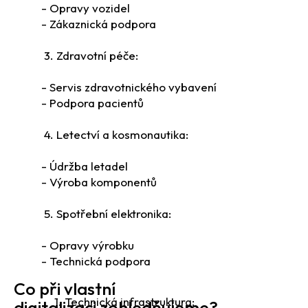
- Opravy vozidel
- Zákaznická podpora
3. Zdravotní péče:
- Servis zdravotnického vybavení
- Podpora pacientů
4. Letectví a kosmonautika:
- Údržba letadel
- Výroba komponentů
5. Spotřební elektronika:
- Opravy výrobku
- Technická podpora
Co při vlastní
1. Technická infrastruktura:
digitalizaci zohledňujeme?