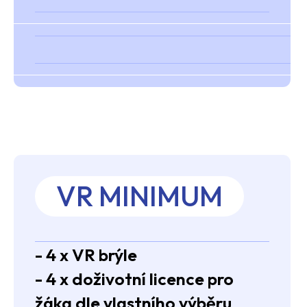
VR MINIMUM
- 4 x VR brýle
- 4 x doživotní licence pro
žáka dle vlastního výběru