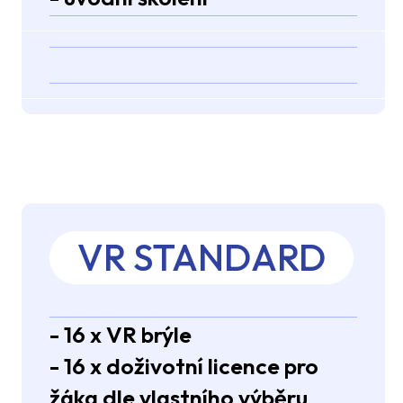
VR STANDARD
- 16 x VR brýle
- 16 x doživotní licence pro
žáka dle vlastního výběru