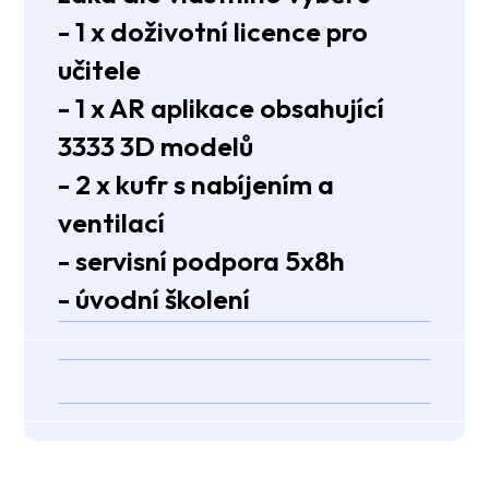
- 1 x doživotní licence pro
učitele
- 1 x AR aplikace obsahující
3333 3D modelů
- 2 x kufr s nabíjením a
ventilací
- servisní podpora 5x8h
- úvodní školení