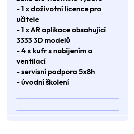
- 1 x doživotní licence pro
učitele
- 1 x AR aplikace obsahující
3333 3D modelů
- 4 x kufr s nabíjením a
ventilací
- servisní podpora 5x8h
- úvodní školení