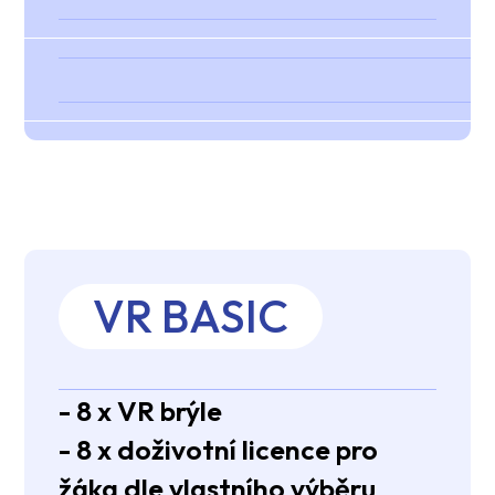
VR BASIC
- 8 x VR brýle
- 8 x doživotní licence pro
žáka dle vlastního výběru