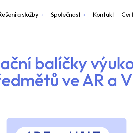
Řešení a služby
Společnost
Kontakt
Cert
ační balíčky výuk
ředmětů ve AR a V