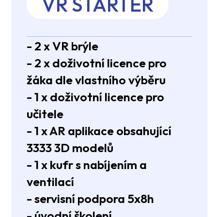
VR STARTER
- 2 x VR brýle
- 2 x doživotní licence pro
žáka dle vlastního výběru
- 1 x doživotní licence pro
učitele
- 1 x AR aplikace obsahující
3333 3D modelů
- 1 x kufr s nabíjením a
ventilací
- servisní podpora 5x8h
- úvodní školení