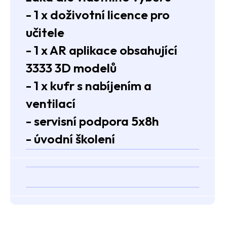
- 1 x doživotní licence pro
učitele
- 1 x AR aplikace obsahující
3333 3D modelů
- 1 x kufr s nabíjením a
ventilací
- servisní podpora 5x8h
- úvodní školení