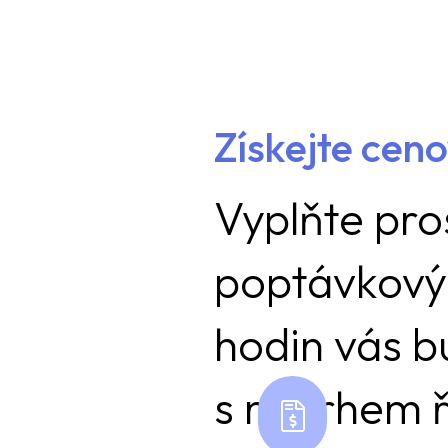
Získejte cen
Vyplňte pro
poptávkový
hodin vás 
s návrhem ř