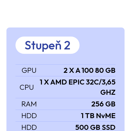
Stupeň 2
GPU
2 X A 100 80 GB
1 X AMD EPIC 32C/3,65
CPU
GHZ
RAM
256 GB
HDD
1 TB NvME
HDD
500 GB SSD