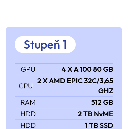
Stupeň 1
GPU
4 X A 100 80 GB
2 X AMD EPIC 32C/3,65
CPU
GHZ
RAM
512 GB
HDD
2 TB NvME
HDD
1 TB SSD