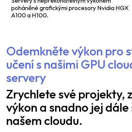
Servery s nepřekonatelným výkonem
poháněné grafickými procesory Nvidia HGX
A100 a H100.
Odemkněte výkon pro s
učení s našimi GPU clo
servery
Zrychlete své projekty, 
výkon a snadno jej dále 
našem cloudu.