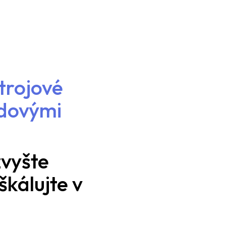
trojové
udovými
zvyšte
škálujte v