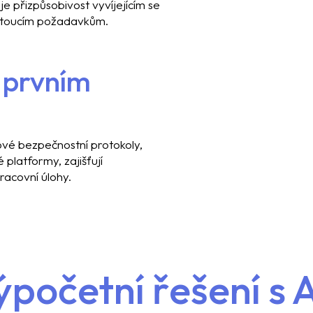
je přizpůsobivost vyvíjejícím se
stoucím požadavkům.
 prvním
ové bezpečnostní protokoly,
platformy, zajišťují
racovní úlohy.
ýpočetní řešení s