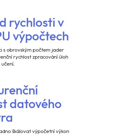
 rychlosti v
PU výpočtech
ci s obrovským počtem jader
nční rychlost zpracování úloh
 učení.
urenční
st datového
tra
adno škálovat výpočetní výkon