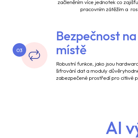
začleněním více jednotek co zajišťu
pracovním zátěžím a ro
Bezpečnost na
místě
03
Robustní funkce, jako jsou hardwar
šifrování dat a moduly důvěryhodné 
zabezpečené prostředí pro citlivé p
AI v