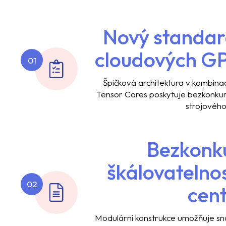
Nový standard
cloudových G
01
Špičková architektura v kombina
Tensor Cores poskytuje bezkonkure
strojového
Bezkonk
škálovatelno
02
cen
Modulární konstrukce umožňuje sn