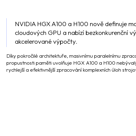
NVIDIA HGX A100 a H100 nově definuje mo
cloudových GPU a nabízí bezkonkurenční v
akcelerované výpočty.
Díky pokročilé architektuře, masivnímu paralelnímu zprac
propustnosti paměti uvolňuje HGX A100 a H100 nebýval
rychlejší a efektivnější zpracování komplexních úloh stroj
Chcete okamžitě nasad
vysoce výkonný Nvidi
Cloud - GPU?