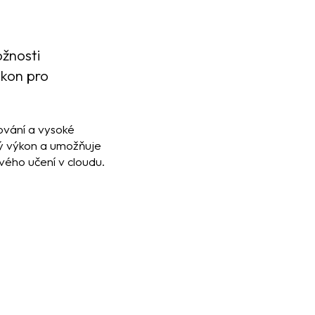
žnosti
ýkon pro
ování a vysoké
ý výkon a umožňuje
ového učení v cloudu.
it
a