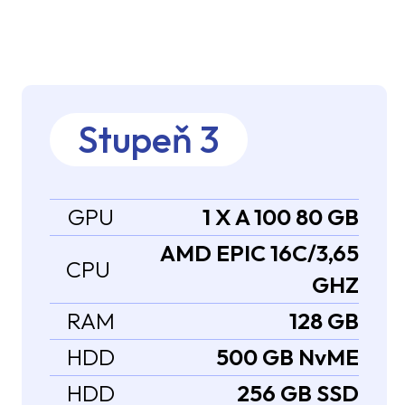
Stupeň 3
GPU
1 X A 100 80 GB
AMD EPIC 16C/3,65
CPU
GHZ
RAM
128 GB
HDD
500 GB NvME
HDD
256 GB SSD