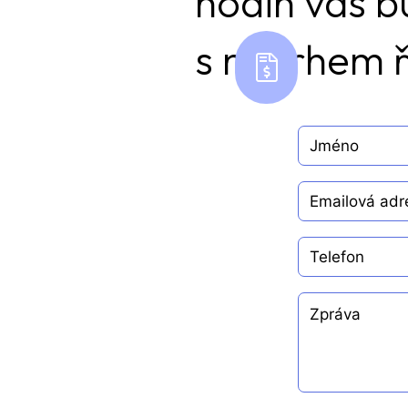
hodin vás 
s návrhem ř