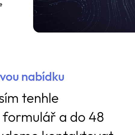
e
ovou nabídku
sím tenhle
 formulář a do 48