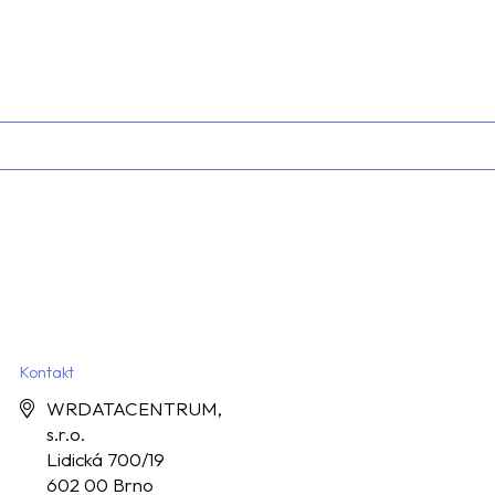
Kontakt
WRDATACENTRUM,
s.r.o.
Lidická 700/19
602 00 Brno