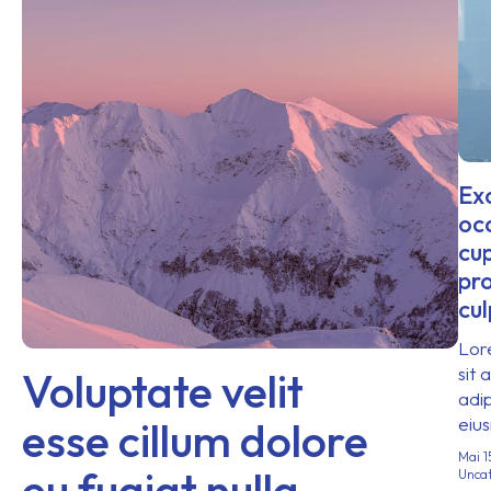
Exc
oc
cu
pro
cul
Lor
sit 
Voluptate velit
adip
esse cillum dolore
eiu
Mai 1
eu fugiat nulla
Uncat