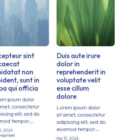
epteur sint
Duis aute irure
caecat
dolor in
pidatat non
reprehenderit in
ident, sunt in
voluptate velit
pa qui officia
esse cillum
dolore
em ipsum dolor
amet, consectetur
Lorem ipsum dolor
iscing elit, sed do
sit amet, consectetur
smod tempor…
adipiscing elit, sed do
eiusmod tempor…
5, 2024
egorized
Mai 15, 2024