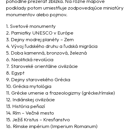
pohodlne prezerať zblízka. Na rôzne mapové
podklady potom umiestňuje zodpovedajúce miniatúry
monumentov alebo pojmov.
1. Svetové monumenty
2. Pamiatky UNESCO v Európe
3. Dejiny modrej planéty – Zem
4. Vývoj ľudského druhu a ľudská migrácia
5. Doba kamenná, bronzová, železná
6. Neolitická revolúcia
7. Staroveké orientálne civilizácie
8. Egypt
9. Dejiny starovekého Grécka
10. Grécka mytológia
11. Grécke umenie a frazeologizmy (grécke/rímske)
12. Indiánskej civilizácie
13. História peňazí
14. Rím – Večné mesto
15. Ježiš Kristus – Kresťanstvo
16. Rímske impérium (Imperium Romanum)