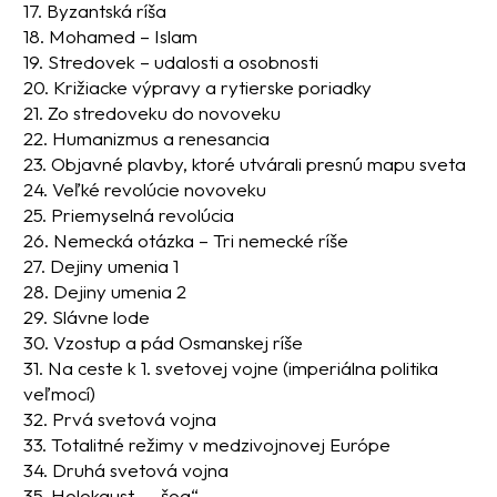
17. Byzantská ríša
18. Mohamed – Islam
19. Stredovek – udalosti a osobnosti
20. Križiacke výpravy a rytierske poriadky
21. Zo stredoveku do novoveku
22. Humanizmus a renesancia
23. Objavné plavby, ktoré utvárali presnú mapu sveta
24. Veľké revolúcie novoveku
25. Priemyselná revolúcia
26. Nemecká otázka – Tri nemecké ríše
27. Dejiny umenia 1
28. Dejiny umenia 2
29. Slávne lode
30. Vzostup a pád Osmanskej ríše
31. Na ceste k 1. svetovej vojne (imperiálna politika
veľmocí)
32. Prvá svetová vojna
33. Totalitné režimy v medzivojnovej Európe
34. Druhá svetová vojna
35. Holokaust – „šoa“