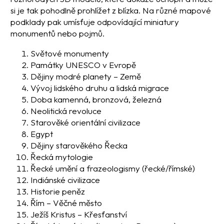
si je tak pohodlně prohlížet z blízka. Na různé mapové
podklady pak umísťuje odpovídající miniatury
monumentů nebo pojmů.
Světové monumenty
Památky UNESCO v Evropě
Dějiny modré planety – Země
Vývoj lidského druhu a lidská migrace
Doba kamenná, bronzová, železná
Neolitická revoluce
Starověké orientální civilizace
Egypt
Dějiny starověkého Řecka
Řecká mytologie
Řecké umění a frazeologismy (řecké/římské)
Indiánské civilizace
Historie peněz
Řím – Věčné město
Ježíš Kristus – Křesťanství