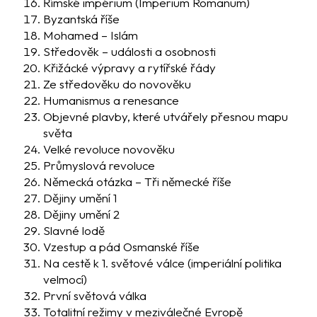
Římské impérium (
Imperium
Romanum
)
Byzantská říše
Mohamed – Islám
Středověk – události a osobnosti
Křižácké výpravy a rytířské řády
Ze středověku do novověku
Humanismus a renesance
Objevné plavby, které utvářely přesnou mapu
světa
Velké revoluce novověku
Průmyslová revoluce
Německá otázka – Tři německé říše
Dějiny umění 1
Dějiny umění 2
Slavné lodě
Vzestup a pád Osmanské říše
Na cestě k 1. světové válce (imperiální politika
velmocí)
První světová válka
Totalitní režimy v meziválečné Evropě