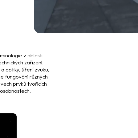
inologie v oblasti
echnických zařízení.
a optiky, šíření zvuku,
je fungování různých
vech prvků tvořících
h osobnostech.