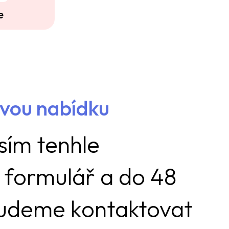
e
ovou nabídku
sím tenhle
 formulář a do 48
budeme kontaktovat