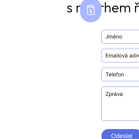
s návrhem ř
Odeslat