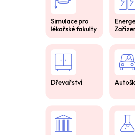
Simulace pro
Energe
lékařské fakulty
Zaříze
Dřevařství
Autošk