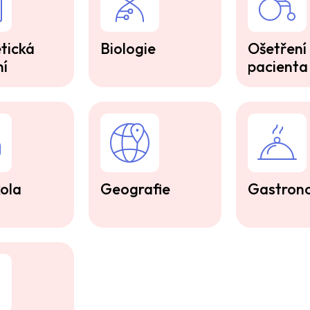
tická
Biologie
Ošetření
ní
pacienta
ola
Geografie
Gastron