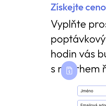
Získejte cen
Vyplňte pro
poptávkový
hodin vás 
s návrhem ř