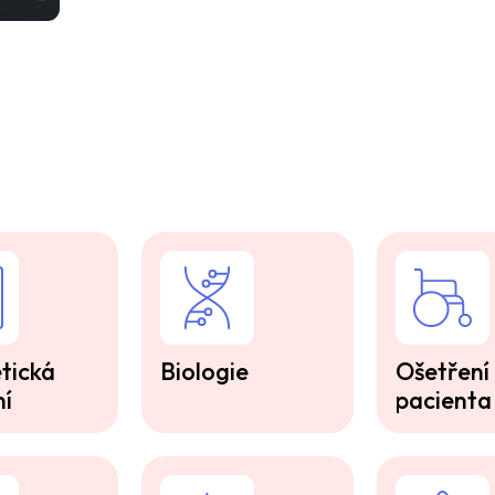
tická
Biologie
Ošetření
ní
pacienta