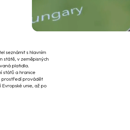
el seznámit s hlavním
 státě, v zeměpisných
vaná platidla.
 států a hranice
m prostředí provádět
í Evropské unie, až po