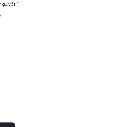
 gulyás “
“