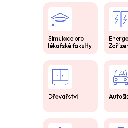
Simulace pro
Energe
lékařské fakulty
Zaříze
Dřevařství
Autošk