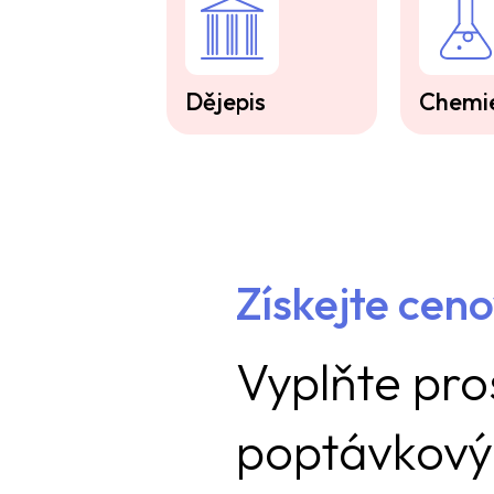
Dějepis
Chemi
Získejte cen
Vyplňte pro
poptávkový