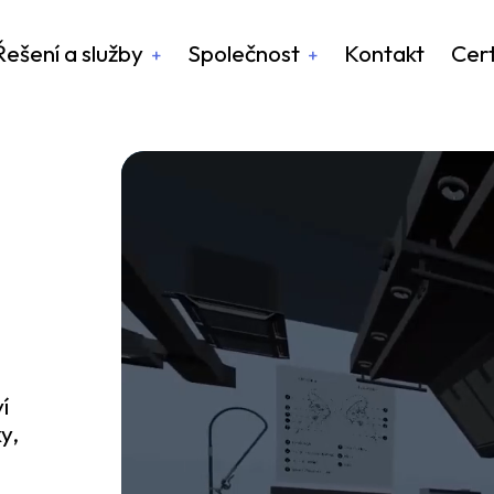
Řešení a služby
Společnost
Kontakt
Cert
í
y,