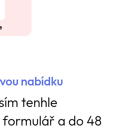
e
ovou nabídku
sím tenhle
 formulář a do 48