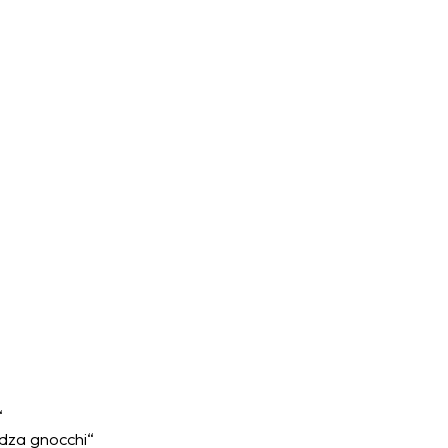
“
dza gnocchi“