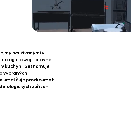
pojmy používanými v
inologie osvojí správné
ci v kuchyni. Seznamuje
 po vybraných
 a umožňuje prozkoumat
chnologických zařízení