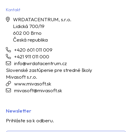
Kontakt
WRDATACENTRUM, s.r.o.
Lidická 700/19
602 00 Brno
Česká republika
+420 601 011 009
+421 911 011 000
info@wrdatacentrum.cz
Slovenské zastúpenie pre stredné školy
Mivasoft s.r.o.
www.mivasoft.sk
mivasoft@mivasoft.sk
Newsletter
Prihláste sa k odberu.